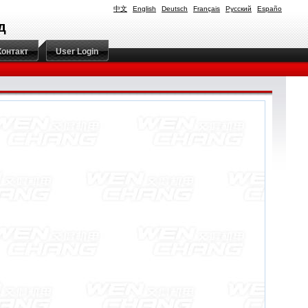
中文
English
Deutsch
Français
Русский
Españo
д
Контакт
User Login