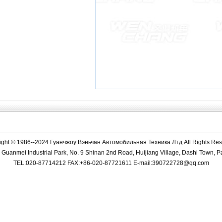
ight © 1986--2024 Гуанчжоу Вэньчан Автомобильная Техника Лтд All Rights Res
Guanmei Industrial Park, No. 9 Shinan 2nd Road, Huijiang Village, Dashi Town, Pa
TEL:020-87714212 FAX:+86-020-87721611 E-mail:390722728@qq.com