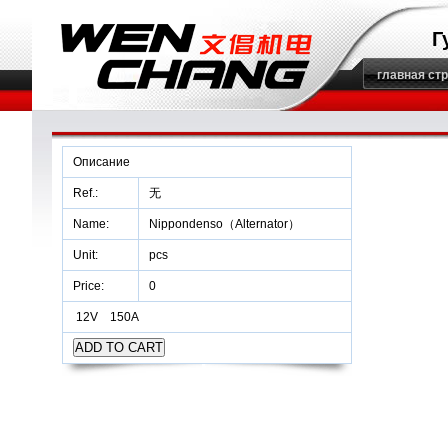
Г
главная ст
Описание
Ref.:
无
Name:
Nippondenso（Alternator）
Unit:
pcs
Price:
0
12V 150A