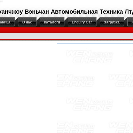
уанчжоу Вэньчан Автомобильная Техника Лт
раница
О нас
Каталоги
Enquiry Car
Загрузка