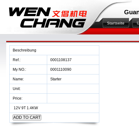
Guan
Startseite
Ü
Beschreibung
Ref.:
0001108137
My NO.:
0001110090
Name:
Starter
Unit:
Price:
12V 9T 1.4KW